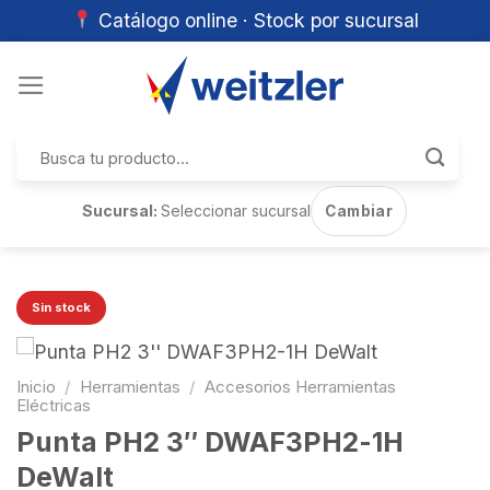
Catálogo online · Stock por sucursal
Skip
to
content
Buscar
por:
Sucursal:
Seleccionar sucursal
Cambiar
Sin stock
Inicio
/
Herramientas
/
Accesorios Herramientas
Eléctricas
Punta PH2 3″ DWAF3PH2-1H
DeWalt