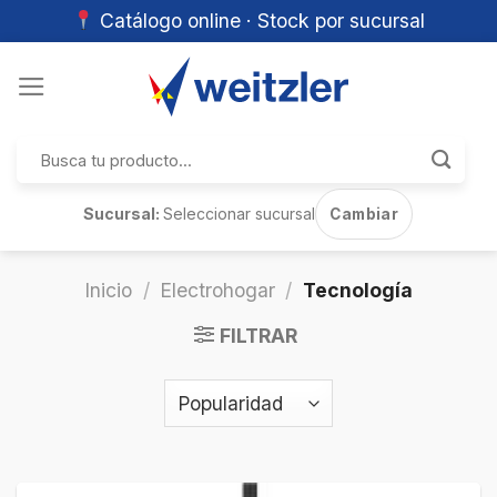
Catálogo online · Stock por sucursal
Skip
to
content
Buscar
por:
Sucursal:
Seleccionar sucursal
Cambiar
Inicio
/
Electrohogar
/
Tecnología
FILTRAR