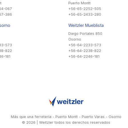
t
Puerto Montt
54-067
+56-65-2252-505
67-386
+56-65-2433-280
sorno
Weitzler Mueblista
Diego Portales 850
Osorno
33-573
+56-64-2233-573
38-822
+56-64-2238-822
6-181
+56-64-2246-181
Más que una ferretería - Puerto Montt - Puerto Varas - Osorno
© 2026 | Weitzler todos los derechos reservados