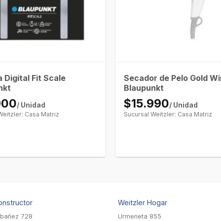
 Digital Fit Scale
Secador de Pelo Gold W
nkt
Blaupunkt
900
$15.990
/ Unidad
/ Unidad
Weitzler: Casa Matriz
Sucursal Weitzler: Casa Matriz
onstructor
Weitzler Hogar
Ibañez 728
Urmeneta 855