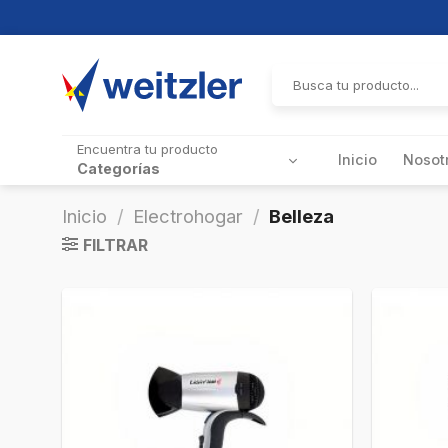
Skip
to
Buscar
por:
content
Encuentra tu producto
Inicio
Nosot
Categorías
Inicio
/
Electrohogar
/
Belleza
FILTRAR