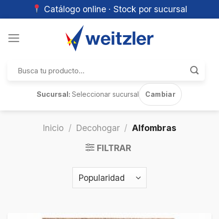
Catálogo online · Stock por sucursal
Skip
to
content
Buscar
por:
Sucursal:
Seleccionar sucursal
Cambiar
Inicio
/
Decohogar
/
Alfombras
FILTRAR