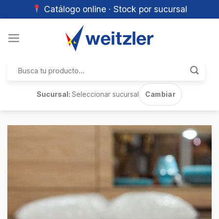
Catálogo online · Stock por sucursal
Skip
to
content
Buscar
por:
Sucursal:
Seleccionar sucursal
Cambiar