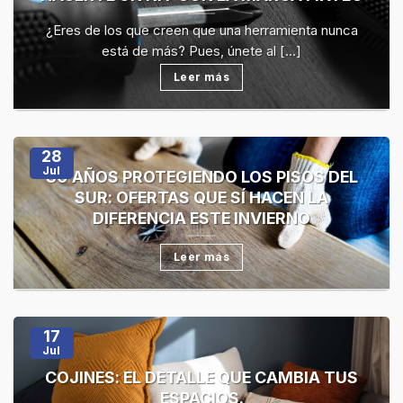
¿Eres de los que creen que una herramienta nunca
está de más? Pues, únete al [...]
Leer más
28
Jul
80 AÑOS PROTEGIENDO LOS PISOS DEL
SUR: OFERTAS QUE SÍ HACEN LA
DIFERENCIA ESTE INVIERNO
Leer más
17
Jul
COJINES: EL DETALLE QUE CAMBIA TUS
ESPACIOS.