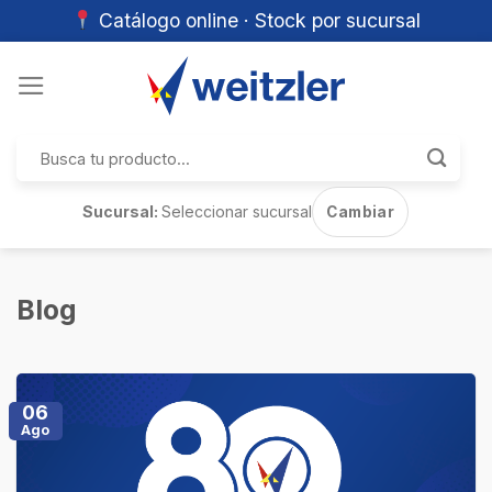
Catálogo online · Stock por sucursal
Skip
to
content
Buscar
por:
Sucursal:
Seleccionar sucursal
Cambiar
Blog
06
Ago