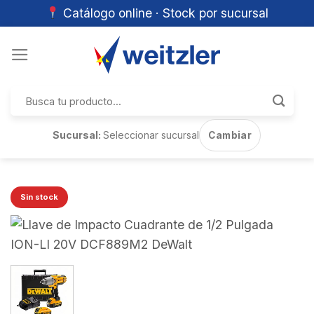
Catálogo online · Stock por sucursal
Skip
to
content
Buscar
por:
Sucursal:
Seleccionar sucursal
Cambiar
Sin stock