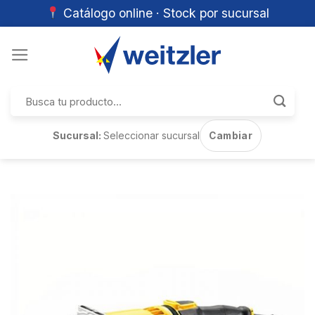
Catálogo online · Stock por sucursal
Skip
to
content
Buscar
por:
Sucursal:
Seleccionar sucursal
Cambiar