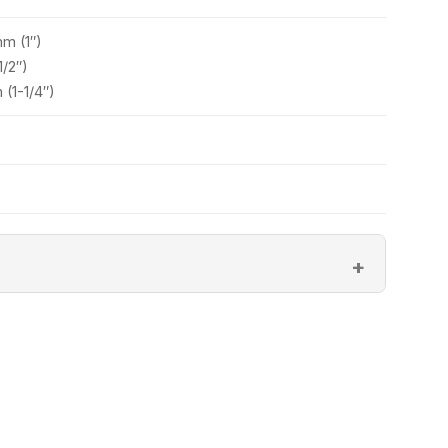
m (1″)
1/2″)
(1-1/4″)