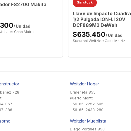
Sin stock
lador FS2700 Makita
Llave de Impacto Cuadra
1/2 Pulgada ION-LI 20V
.300
DCF889M2 DeWalt
/ Unidad
eitzler: Casa Matriz
$635.450
/ Unidad
Sucursal Weitzler: Casa Matriz
onstructor
Weitzler Hogar
Ibañez 728
Urmeneta 855
t
Puerto Montt
54-067
+56-65-2252-505
67-386
+56-65-2433-280
sorno
Weitzler Mueblista
Diego Portales 850