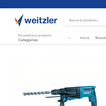
Skip
to
Buscar
por:
content
Encuentra tu producto
Inicio
Nosot
Categorías