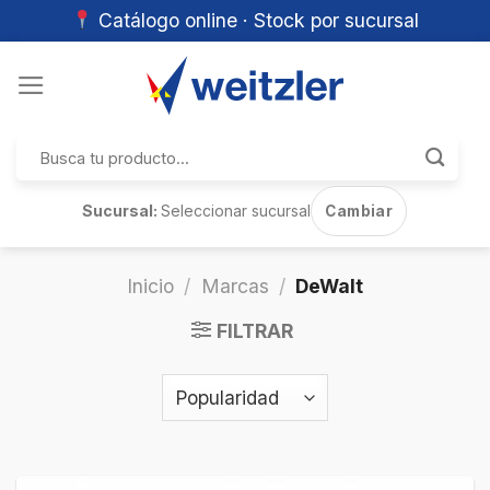
Catálogo online · Stock por sucursal
Skip
to
content
Buscar
por:
Sucursal:
Seleccionar sucursal
Cambiar
Inicio
/
Marcas
/
DeWalt
FILTRAR