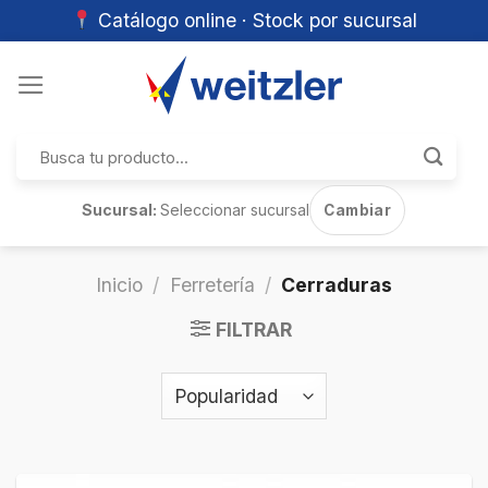
Catálogo online · Stock por sucursal
Skip
to
content
Buscar
por:
Sucursal:
Seleccionar sucursal
Cambiar
Inicio
/
Ferretería
/
Cerraduras
FILTRAR