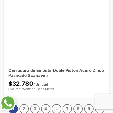
Cerradura de Embutir Doble Pistón Acero Zinco
Pasivado Scanavini
$32.780
/ Unidad
Sucursal Weitzler: Casa Matriz
1
2
3
4
…
7
8
9