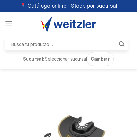
Catálogo online · Stock por sucursal
Skip
to
content
Buscar
por:
Sucursal:
Seleccionar sucursal
Cambiar