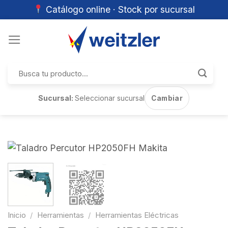
Catálogo online · Stock por sucursal
Skip
to
content
Buscar
por:
Sucursal:
Seleccionar sucursal
Cambiar
Inicio
/
Herramientas
/
Herramientas Eléctricas