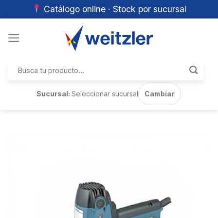
Catálogo online · Stock por sucursal
Skip
to
content
Buscar
por:
Sucursal:
Seleccionar sucursal
Cambiar