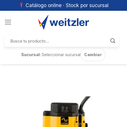
Catálogo online · Stock por sucursal
Skip
to
content
Buscar
por:
Sucursal:
Seleccionar sucursal
Cambiar