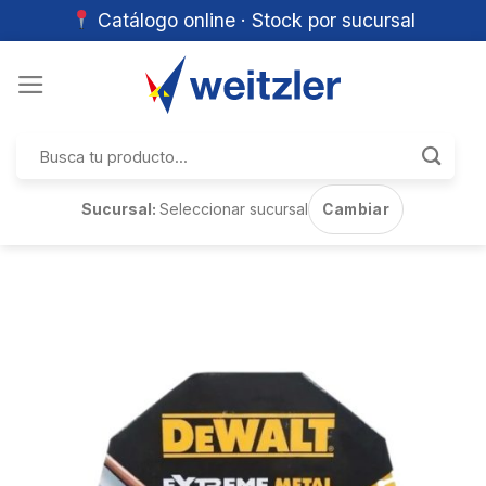
Catálogo online · Stock por sucursal
Skip
to
content
Buscar
por:
Sucursal:
Seleccionar sucursal
Cambiar