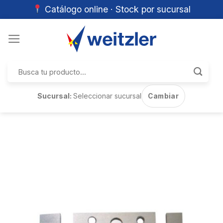
Catálogo online · Stock por sucursal
Skip
to
content
Buscar
por:
Sucursal:
Seleccionar sucursal
Cambiar