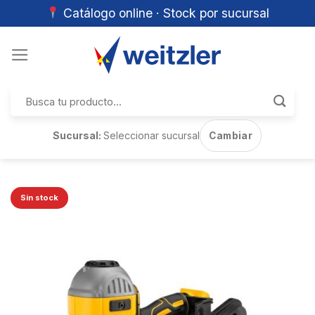
Catálogo online · Stock por sucursal
Skip
to
content
Buscar
por:
Sucursal:
Seleccionar sucursal
Cambiar
Sin stock