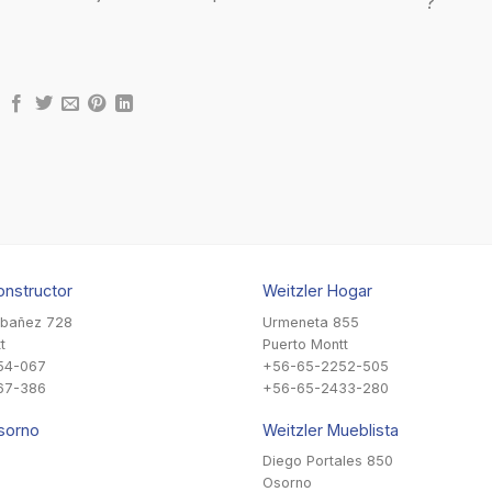
onstructor
Weitzler Hogar
Ibañez 728
Urmeneta 855
t
Puerto Montt
54-067
+56-65-2252-505
67-386
+56-65-2433-280
sorno
Weitzler Mueblista
Diego Portales 850
Osorno