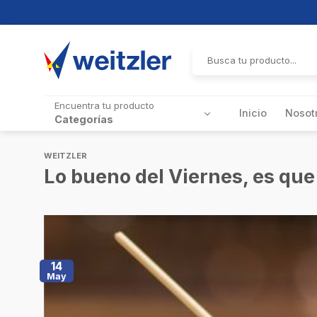
Skip
to
Buscar
por:
content
Encuentra tu producto
Inicio
Nosot
Categorías
WEITZLER
Lo bueno del Viernes, es que
14
May