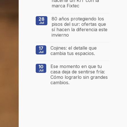
hacerte un KIT con la
marca Fixtec
80 años protegiendo los
28
Jul
pisos del sur: ofertas que
sí hacen la diferencia este
invierno
Cojines: el detalle que
17
Jul
cambia tus espacios.
Ese momento en que tu
10
Jul
casa deja de sentirse fría:
Cómo lograrlo sin grandes
cambios.