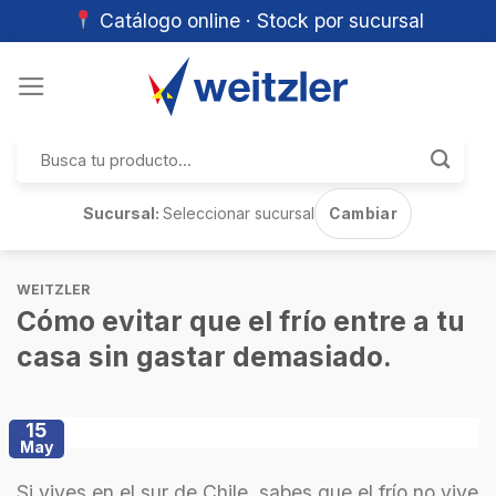
Catálogo online · Stock por sucursal
Skip
to
content
Buscar
por:
Sucursal:
Seleccionar sucursal
Cambiar
WEITZLER
Cómo evitar que el frío entre a tu
casa sin gastar demasiado.
15
May
Si vives en el sur de Chile, sabes que el frío no vive