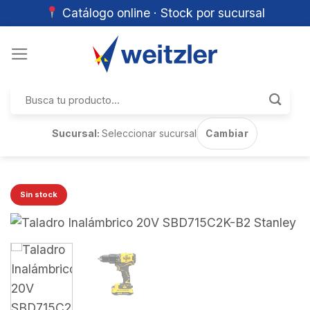
Catálogo online · Stock por sucursal
Skip
to
content
Buscar
por:
Sucursal:
Seleccionar sucursal
Cambiar
Sin stock