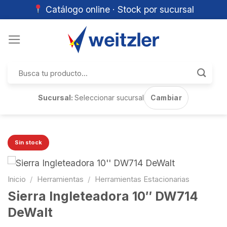
Catálogo online · Stock por sucursal
Skip
to
content
Buscar
por:
Sucursal:
Seleccionar sucursal
Cambiar
Sin stock
Inicio
/
Herramientas
/
Herramientas Estacionarias
Sierra Ingleteadora 10″ DW714
DeWalt