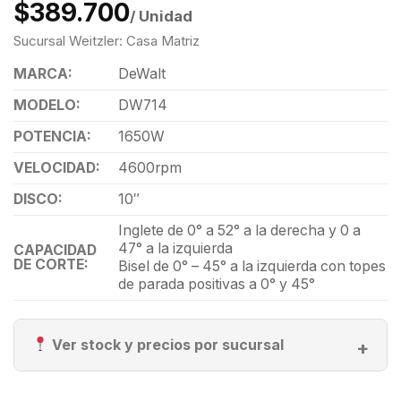
$389.700
/ Unidad
Sucursal Weitzler: Casa Matriz
MARCA:
DeWalt
MODELO:
DW714
POTENCIA:
1650W
VELOCIDAD:
4600rpm
DISCO:
10″
Inglete de 0° a 52° a la derecha y 0 a
47° a la izquierda
CAPACIDAD
DE CORTE:
Bisel de 0° – 45° a la izquierda con topes
de parada positivas a 0° y 45°
Ver stock y precios por sucursal