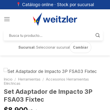
Catálogo online · Stock por sucursal
Skip
to
content
Buscar
por:
Sucursal:
Seleccionar sucursal
Cambiar
Inicio
/
Herramientas
/
Accesorios Herramientas
Eléctricas
Set Adaptador de Impacto 3P
FSA03 Fixtec
$8.900