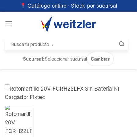
Catálogo online · Stock por sucursal
Skip
to
content
Buscar
por:
Sucursal:
Seleccionar sucursal
Cambiar