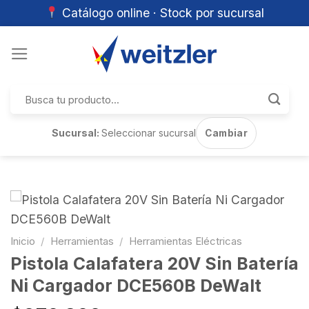
Catálogo online · Stock por sucursal
Skip
to
content
Buscar
por:
Sucursal:
Seleccionar sucursal
Cambiar
Inicio
/
Herramientas
/
Herramientas Eléctricas
Pistola Calafatera 20V Sin Batería
Ni Cargador DCE560B DeWalt