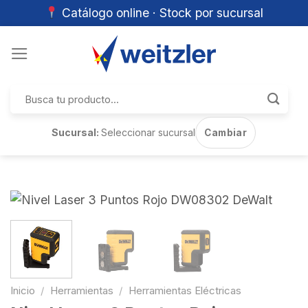
Catálogo online · Stock por sucursal
Skip
to
content
Buscar
por:
Sucursal:
Seleccionar sucursal
Cambiar
Inicio
/
Herramientas
/
Herramientas Eléctricas