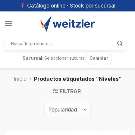
Catálogo online · Stock por sucursal
Skip
to
content
Buscar
por:
Sucursal:
Seleccionar sucursal
Cambiar
Inicio
/
Productos etiquetados “Niveles”
FILTRAR