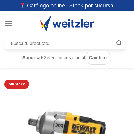
Catálogo online · Stock por sucursal
Skip
to
content
Buscar
por:
Sucursal:
Seleccionar sucursal
Cambiar
Sin stock