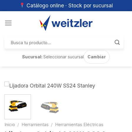
Catálogo online · Stock por sucursal
Skip
to
content
Buscar
por:
Sucursal:
Seleccionar sucursal
Cambiar
Inicio
/
Herramientas
/
Herramientas Eléctricas