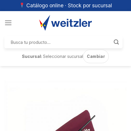
Catálogo online · Stock por sucursal
Skip
to
content
Buscar
por:
Sucursal:
Seleccionar sucursal
Cambiar