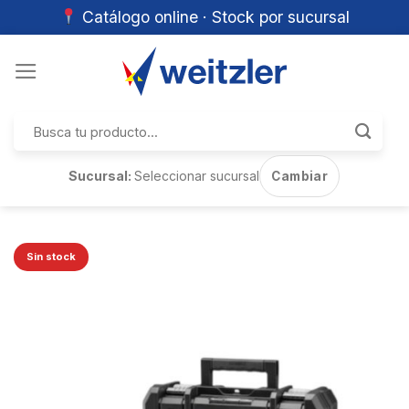
Catálogo online · Stock por sucursal
Skip
to
content
Buscar
por:
Sucursal:
Seleccionar sucursal
Cambiar
Sin stock