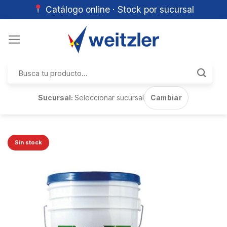
Catálogo online · Stock por sucursal
Skip
to
content
Buscar
por:
Sucursal:
Seleccionar sucursal
Cambiar
Sin stock