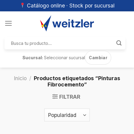
Catálogo online · Stock por sucursal
Skip
to
content
Buscar
por:
Sucursal:
Seleccionar sucursal
Cambiar
Inicio
/
Productos etiquetados “Pinturas
Fibrocemento”
FILTRAR