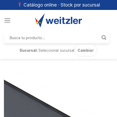
Catálogo online · Stock por sucursal
Skip
to
content
Buscar
por:
Sucursal:
Seleccionar sucursal
Cambiar