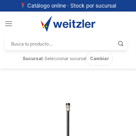
Catálogo online · Stock por sucursal
Skip
to
content
Buscar
por:
Sucursal:
Seleccionar sucursal
Cambiar