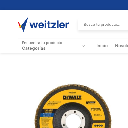
Skip
to
Buscar
por:
content
Encuentra tu producto
Inicio
Nosot
Categorías