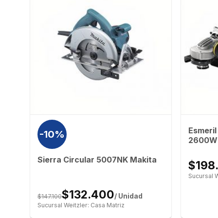
50W
Esmeril
-10%
2600W 
Sierra Circular 5007NK Makita
$198
Sucursal W
$132.400
$147.100
/ Unidad
Sucursal Weitzler: Casa Matriz