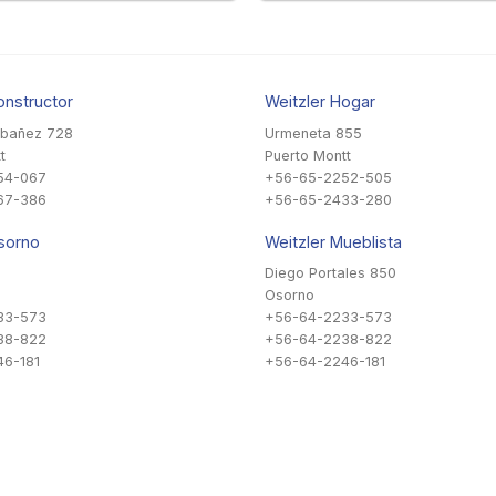
onstructor
Weitzler Hogar
Ibañez 728
Urmeneta 855
t
Puerto Montt
54-067
+56-65-2252-505
67-386
+56-65-2433-280
sorno
Weitzler Mueblista
Diego Portales 850
Osorno
33-573
+56-64-2233-573
38-822
+56-64-2238-822
6-181
+56-64-2246-181