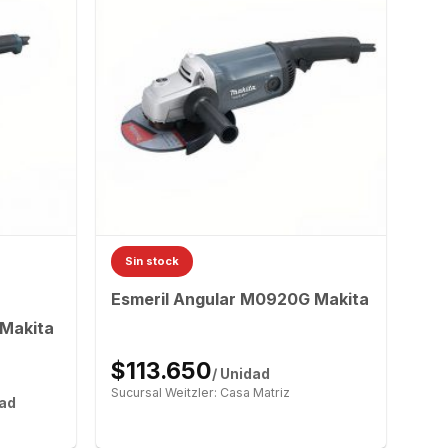
Sin stock
Esmeril Angular M0920G Makita
 Makita
$113.650
/ Unidad
Sucursal Weitzler: Casa Matriz
dad