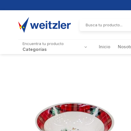
Skip
to
Buscar
por:
content
Encuentra tu producto
Inicio
Nosot
Categorías