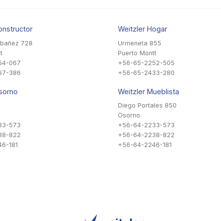
onstructor
Weitzler Hogar
Ibañez 728
Urmeneta 855
t
Puerto Montt
54-067
+56-65-2252-505
67-386
+56-65-2433-280
sorno
Weitzler Mueblista
Diego Portales 850
Osorno
33-573
+56-64-2233-573
38-822
+56-64-2238-822
6-181
+56-64-2246-181