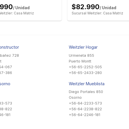
.990
$82.990
/ Unidad
/ Unidad
eitzler: Casa Matriz
Sucursal Weitzler: Casa Matriz
onstructor
Weitzler Hogar
Ibañez 728
Urmeneta 855
t
Puerto Montt
54-067
+56-65-2252-505
67-386
+56-65-2433-280
sorno
Weitzler Mueblista
Diego Portales 850
Osorno
33-573
+56-64-2233-573
38-822
+56-64-2238-822
6-181
+56-64-2246-181