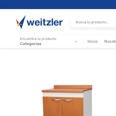
Skip
to
Buscar
por:
content
Encuentra tu producto
Inicio
Nosot
Categorías