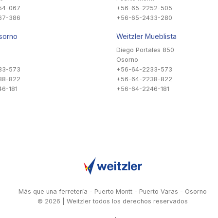
54-067
+56-65-2252-505
67-386
+56-65-2433-280
sorno
Weitzler Mueblista
Diego Portales 850
Osorno
33-573
+56-64-2233-573
38-822
+56-64-2238-822
6-181
+56-64-2246-181
Más que una ferretería - Puerto Montt - Puerto Varas - Osorno
© 2026 | Weitzler todos los derechos reservados