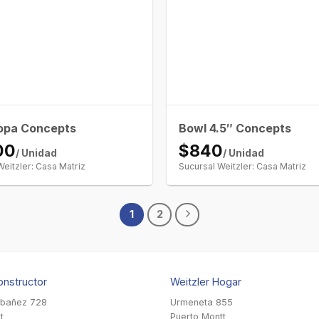
opa Concepts
Bowl 4.5″ Concepts
00
$840
/ Unidad
/ Unidad
Weitzler: Casa Matriz
Sucursal Weitzler: Casa Matriz
1
2
onstructor
Weitzler Hogar
Ibañez 728
Urmeneta 855
t
Puerto Montt