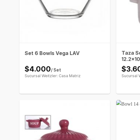
Taza S
Set 6 Bowls Vega LAV
12.2×1
$4.000
$3.6
/ Set
Sucursal Weitzler: Casa Matriz
Sucursal 