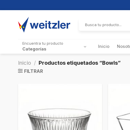
Skip
to
Buscar
por:
content
Encuentra tu producto
Inicio
Nosot
Categorías
Inicio
/
Productos etiquetados “Bowls”
FILTRAR