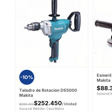
Esmeri
ita
-10%
Makita
$88.
Taladro de Rotación DS5000
Sucursal W
Makita
$252.450
$280.450
/ Unidad
Sucursal Weitzler: Casa Matriz