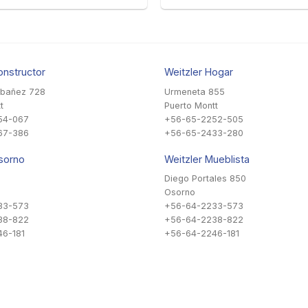
onstructor
Weitzler Hogar
Ibañez 728
Urmeneta 855
t
Puerto Montt
54-067
+56-65-2252-505
67-386
+56-65-2433-280
sorno
Weitzler Mueblista
Diego Portales 850
Osorno
33-573
+56-64-2233-573
38-822
+56-64-2238-822
6-181
+56-64-2246-181