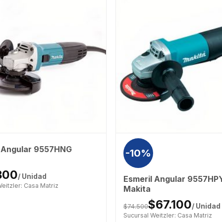
l Angular 9557HNG
-10%
300
/ Unidad
Esmeril Angular 9557HP
eitzler: Casa Matriz
Makita
$67.100
$74.500
/ Unidad
Sucursal Weitzler: Casa Matriz