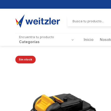
Skip
to
Buscar
por:
content
Encuentra tu producto
Inicio
Nosot
Categorías
Sin stock