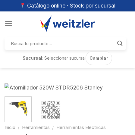
Catálogo online · Stock por sucursal
Skip
to
content
Buscar
por:
Sucursal:
Seleccionar sucursal
Cambiar
Inicio
/
Herramientas
/
Herramientas Eléctricas