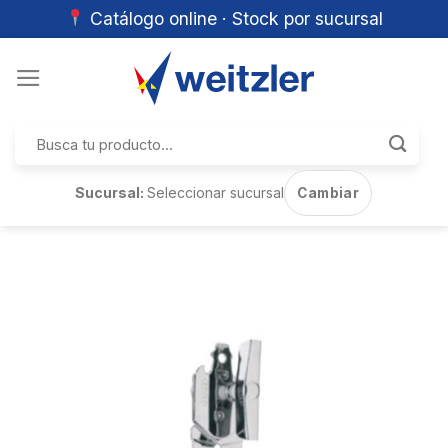
Catálogo online · Stock por sucursal
Skip
to
content
Buscar
por:
Sucursal:
Seleccionar sucursal
Cambiar