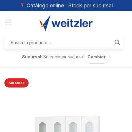
Catálogo online · Stock por sucursal
Skip
to
content
Buscar
por:
Sucursal:
Seleccionar sucursal
Cambiar
Sin stock