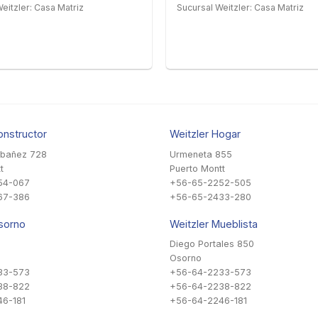
eitzler: Casa Matriz
Sucursal Weitzler: Casa Matriz
onstructor
Weitzler Hogar
Ibañez 728
Urmeneta 855
t
Puerto Montt
54-067
+56-65-2252-505
67-386
+56-65-2433-280
sorno
Weitzler Mueblista
Diego Portales 850
Osorno
33-573
+56-64-2233-573
38-822
+56-64-2238-822
6-181
+56-64-2246-181