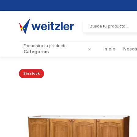
Skip
to
Buscar
por:
content
Encuentra tu producto
Inicio
Nosot
Categorías
Sin stock