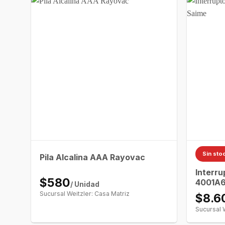
Sin sto
Pila Alcalina AAA Rayovac
Interr
$580
4001A6
/ Unidad
Sucursal Weitzler: Casa Matriz
$8.6
Sucursal 