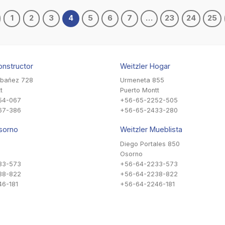
1
2
3
4
5
6
7
…
23
24
25
onstructor
Weitzler Hogar
Ibañez 728
Urmeneta 855
t
Puerto Montt
54-067
+56-65-2252-505
67-386
+56-65-2433-280
sorno
Weitzler Mueblista
Diego Portales 850
Osorno
33-573
+56-64-2233-573
38-822
+56-64-2238-822
6-181
+56-64-2246-181