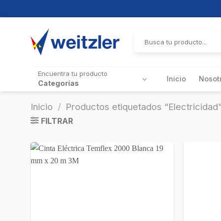
Skip
to
Buscar
por:
content
Encuentra tu producto
Inicio
Nosot
Categorías
Inicio
/
Productos etiquetados “Electricidad
FILTRAR