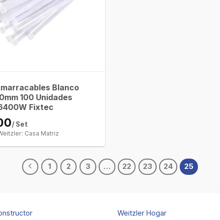
Amarracables Blanco
0mm 100 Unidades
6400W Fixtec
00
/ Set
Weitzler: Casa Matriz
1
2
3
…
22
23
24
25
onstructor
Weitzler Hogar