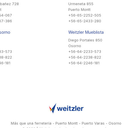
Ibañez 728
Urmeneta 855
t
Puerto Montt
54-067
+56-65-2252-505
67-386
+56-65-2433-280
sorno
Weitzler Mueblista
Diego Portales 850
Osorno
33-573
+56-64-2233-573
38-822
+56-64-2238-822
6-181
+56-64-2246-181
Más que una ferretería - Puerto Montt - Puerto Varas - Osorno