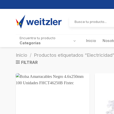
Skip
to
Buscar
por:
content
Encuentra tu producto
Inicio
Nosot
Categorías
Inicio
/
Productos etiquetados “Electricidad
FILTRAR