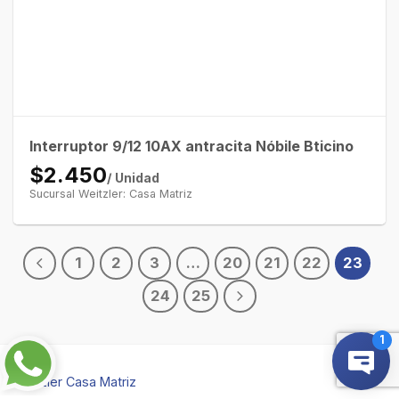
Interruptor 9/12 10AX antracita Nóbile Bticino
$2.450
/ Unidad
Sucursal Weitzler: Casa Matriz
1
2
3
…
20
21
22
23
24
25
Weitzler Casa Matriz