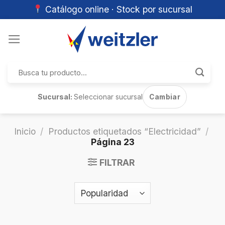
Catálogo online · Stock por sucursal
Skip
to
content
Buscar
por:
Sucursal:
Seleccionar sucursal
Cambiar
Inicio
/
Productos etiquetados “Electricidad”
/
Página 23
FILTRAR