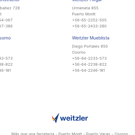
Ibañez 728
Urmeneta 855
t
Puerto Montt
54-067
+56-65-2252-505
67-386
+56-65-2433-280
sorno
Weitzler Mueblista
Diego Portales 850
Osorno
33-573
+56-64-2233-573
38-822
+56-64-2238-822
6-181
+56-64-2246-181
Más que una ferretería - Puerto Montt - Puerto Varas - Osorno