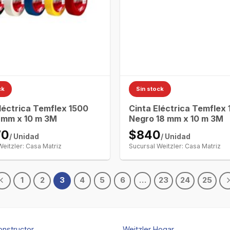
ck
Sin stock
léctrica Temflex 1500
Cinta Eléctrica Temflex
8 mm x 10 m 3M
Negro 18 mm x 10 m 3M
70
$840
/ Unidad
/ Unidad
Weitzler: Casa Matriz
Sucursal Weitzler: Casa Matriz
1
2
3
4
5
6
…
23
24
25
onstructor
Weitzler Hogar