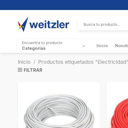
Skip
to
Buscar
por:
content
Encuentra tu producto
Inicio
Nosot
Categorías
Inicio
/
Productos etiquetados “Electricidad
FILTRAR