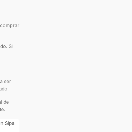
e comprar
do. Si
a ser
ado.
l de
te.