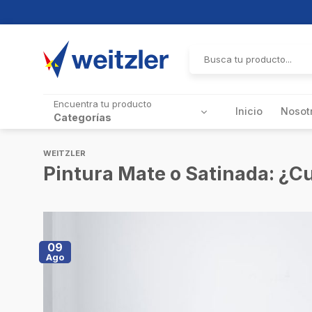
Skip
to
Buscar
por:
content
Encuentra tu producto
Inicio
Nosot
Categorías
WEITZLER
Pintura Mate o Satinada: ¿Cu
09
Ago