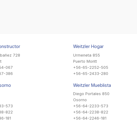
onstructor
Weitzler Hogar
Ibañez 728
Urmeneta 855
t
Puerto Montt
54-067
+56-65-2252-505
67-386
+56-65-2433-280
sorno
Weitzler Mueblista
Diego Portales 850
Osorno
33-573
+56-64-2233-573
38-822
+56-64-2238-822
6-181
+56-64-2246-181