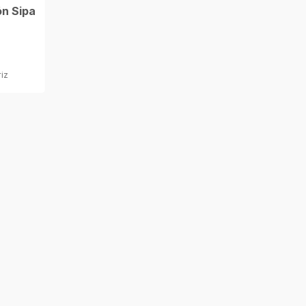
ón Sipa
riz
Esmalte Sintético Profesional
Color Naranja 1/4 Galón Tricolor
$9.160
/ Litro
Sucursal Weitzler: Casa Matriz