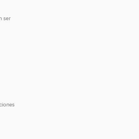
n ser
aciones