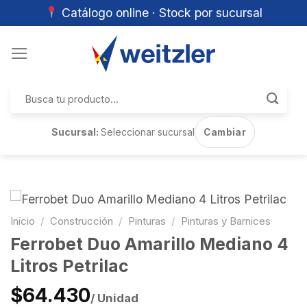
Catálogo online · Stock por sucursal
Skip
to
content
Buscar
por:
Sucursal:
Seleccionar sucursal
Cambiar
Inicio
/
Construcción
/
Pinturas
/
Pinturas y Barnices
Ferrobet Duo Amarillo Mediano 4
Litros Petrilac
$64.430
/ Unidad